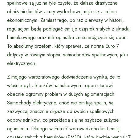
spalinowe są już na tyle czyste, że dalsze drastyczne
obniżanie limitów z rury wydechowej mija się z celem
ekonomicznym. Zamiast tego, po raz pierwszy w historii,
regulacjom będą podlegać emisje cząstek stałych z układu
hamulcowego oraz mikroplastiku ze ścierających się opon.
To absolutny przełom, który sprawia, że norma Euro 7
dotyczy w równym stopniu samochodów spalinowych, jak i
elektrycznych.
Z mojego warsztatowego doświadczenia wynika, że to
właśnie pył z klocków hamulcowych i opon stanowi
obecnie ogromny problem w dużych aglomeracjach.
Samochody elektryczne, choć nie emitują spalin, są
zazwyczaj znacznie cięższe od swoich spalinowych
odpowiedników, co przekłada się na szybsze zużycie
ogumienia. Dlatego w Euro 7 wprowadzono limit emisji
cząstek stałych z hamulców (PM10), który będzie wynosił 7