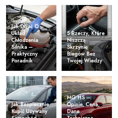
Jak Dbać O
Układ
5 Rzeczy, Które
Chłodzenia
Niszczą
Silnika –
Skrzynię
Praktyczny
Biegów Bez
Poradnik
Twojej Wiedzy
MG HS –
Jak Bezpiecznie
Opinie, Cena,
Kupić Używany
Dane