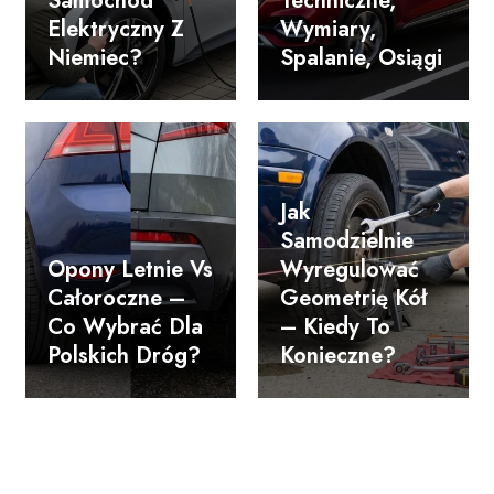
Samochód
Techniczne,
Elektryczny Z
Wymiary,
Niemiec?
Spalanie, Osiągi
Jak
Samodzielnie
Opony Letnie Vs
Wyregulować
Całoroczne –
Geometrię Kół
Co Wybrać Dla
– Kiedy To
Polskich Dróg?
Konieczne?