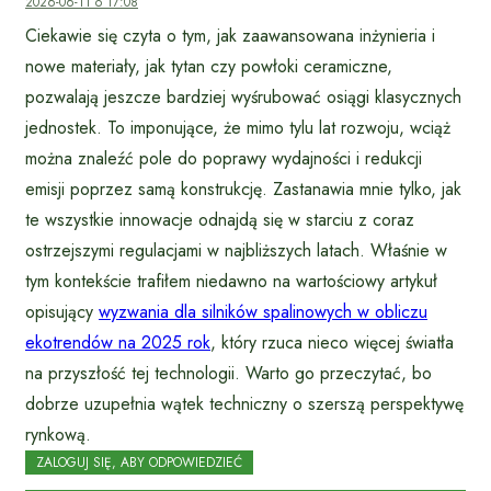
2026-06-11 o 17:08
Ciekawie się czyta o tym, jak zaawansowana inżynieria i
nowe materiały, jak tytan czy powłoki ceramiczne,
pozwalają jeszcze bardziej wyśrubować osiągi klasycznych
jednostek. To imponujące, że mimo tylu lat rozwoju, wciąż
można znaleźć pole do poprawy wydajności i redukcji
emisji poprzez samą konstrukcję. Zastanawia mnie tylko, jak
te wszystkie innowacje odnajdą się w starciu z coraz
ostrzejszymi regulacjami w najbliższych latach. Właśnie w
tym kontekście trafiłem niedawno na wartościowy artykuł
opisujący
wyzwania dla silników spalinowych w obliczu
ekotrendów na 2025 rok
, który rzuca nieco więcej światła
na przyszłość tej technologii. Warto go przeczytać, bo
dobrze uzupełnia wątek techniczny o szerszą perspektywę
rynkową.
ZALOGUJ SIĘ, ABY ODPOWIEDZIEĆ