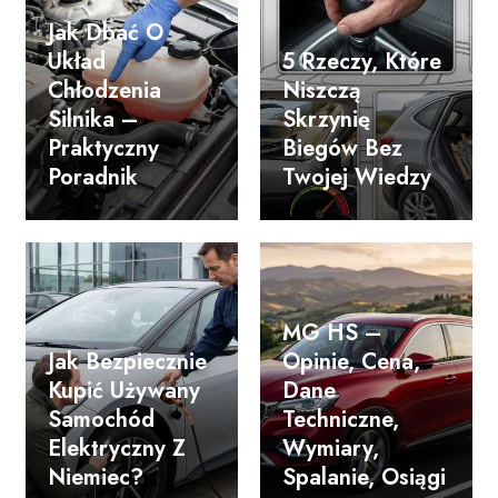
Jak Dbać O
Układ
5 Rzeczy, Które
Chłodzenia
Niszczą
Silnika –
Skrzynię
Praktyczny
Biegów Bez
Poradnik
Twojej Wiedzy
MG HS –
Jak Bezpiecznie
Opinie, Cena,
Kupić Używany
Dane
Samochód
Techniczne,
Elektryczny Z
Wymiary,
Niemiec?
Spalanie, Osiągi