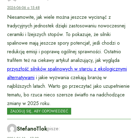
2026-06-06 o 15:48
Niesamowite, jak wiele można jeszcze wycisnąć z
tradycyjnych jednostek dzięki zastosowaniu nowoczesnej
ceramiki i lżejszych stopów. To pokazuje, że silniki
spalinowe mają jeszcze spory potencjał, jeśli chodzi o
redukcję emisji i poprawę ogólnej sprawności. Ostatnio
trafiłem też na ciekawy artykuł analizujący, jak wygląda
przyszłość silników spalinowych w starciu z ekologicznymi
alternatywami
i jakie wyzwania czekają branżę w
najbliższych latach. Warto go przeczytać jako uzupełnienie
tematu, bo rzuca nieco szersze światło na nadchodzące
zmiany w 2025 roku.
ZALOGUJ SIĘ, ABY ODPOWIEDZIEĆ
StefanoTlok
pisze: