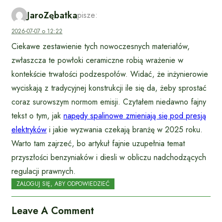
JaroZębatka
pisze:
2026-07-07 o 12:22
Ciekawe zestawienie tych nowoczesnych materiałów,
zwłaszcza te powłoki ceramiczne robią wrażenie w
kontekście trwałości podzespołów. Widać, że inżynierowie
wyciskają z tradycyjnej konstrukcji ile się da, żeby sprostać
coraz surowszym normom emisji. Czytałem niedawno fajny
tekst o tym, jak
napędy spalinowe zmieniają się pod presją
elektryków
i jakie wyzwania czekają branżę w 2025 roku.
Warto tam zajrzeć, bo artykuł fajnie uzupełnia temat
przyszłości benzyniaków i diesli w obliczu nadchodzących
regulacji prawnych.
ZALOGUJ SIĘ, ABY ODPOWIEDZIEĆ
Leave A Comment