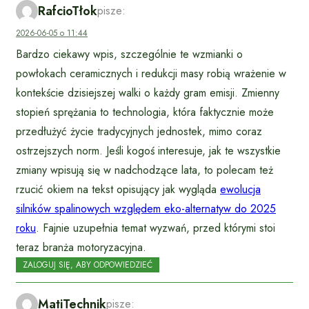
RafcioTłok
pisze:
2026-06-05 o 11:44
Bardzo ciekawy wpis, szczególnie te wzmianki o
powłokach ceramicznych i redukcji masy robią wrażenie w
kontekście dzisiejszej walki o każdy gram emisji. Zmienny
stopień sprężania to technologia, która faktycznie może
przedłużyć życie tradycyjnych jednostek, mimo coraz
ostrzejszych norm. Jeśli kogoś interesuje, jak te wszystkie
zmiany wpisują się w nadchodzące lata, to polecam też
rzucić okiem na tekst opisujący jak wygląda
ewolucja
silników spalinowych względem eko-alternatyw do 2025
roku
. Fajnie uzupełnia temat wyzwań, przed którymi stoi
teraz branża motoryzacyjna.
ZALOGUJ SIĘ, ABY ODPOWIEDZIEĆ
MatiTechnik
pisze: