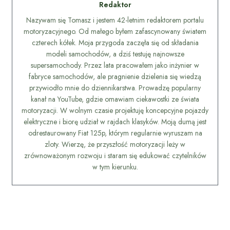
Redaktor
Nazywam się Tomasz i jestem 42-letnim redaktorem portalu
motoryzacyjnego. Od małego byłem zafascynowany światem
czterech kółek. Moja przygoda zaczęła się od składania
modeli samochodów, a dziś testuję najnowsze
supersamochody. Przez lata pracowałem jako inżynier w
fabryce samochodów, ale pragnienie dzielenia się wiedzą
przywiodło mnie do dziennikarstwa. Prowadzę popularny
kanał na YouTube, gdzie omawiam ciekawostki ze świata
motoryzacji. W wolnym czasie projektuję koncepcyjne pojazdy
elektryczne i biorę udział w rajdach klasyków. Moją dumą jest
odrestaurowany Fiat 125p, którym regularnie wyruszam na
zloty. Wierzę, że przyszłość motoryzacji leży w
zrównoważonym rozwoju i staram się edukować czytelników
w tym kierunku.