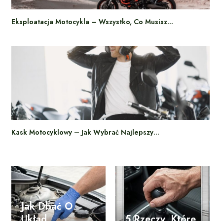
Eksploatacja Motocykla – Wszystko, Co Musisz…
Kask Motocyklowy – Jak Wybrać Najlepszy…
Jak Dbać O
Układ
5 Rzeczy, Które