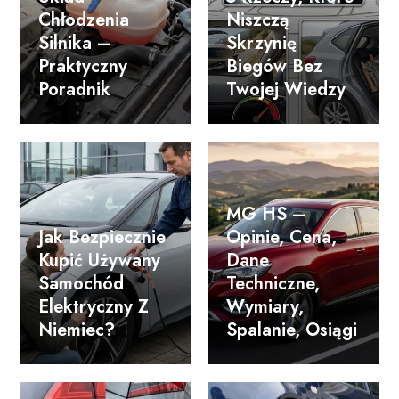
Chłodzenia
Niszczą
Silnika –
Skrzynię
Praktyczny
Biegów Bez
Poradnik
Twojej Wiedzy
MG HS –
Jak Bezpiecznie
Opinie, Cena,
Kupić Używany
Dane
Samochód
Techniczne,
Elektryczny Z
Wymiary,
Niemiec?
Spalanie, Osiągi