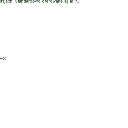
rsjach. Standardowo oferowane są m.in.:
wo: