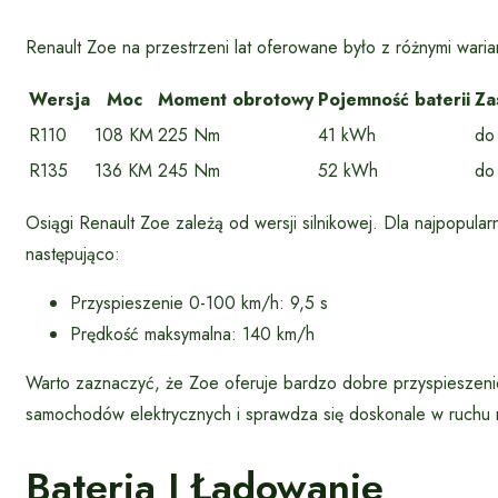
Renault Zoe na przestrzeni lat oferowane było z różnymi wari
Wersja
Moc
Moment obrotowy
Pojemność baterii
Za
R110
108 KM
225 Nm
41 kWh
do
R135
136 KM
245 Nm
52 kWh
do
Osiągi Renault Zoe zależą od wersji silnikowej. Dla najpopula
następująco:
Przyspieszenie 0-100 km/h: 9,5 s
Prędkość maksymalna: 140 km/h
Warto zaznaczyć, że Zoe oferuje bardzo dobre przyspieszenie 
samochodów elektrycznych i sprawdza się doskonale w ruchu m
Bateria I Ładowanie