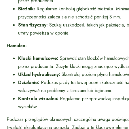
przez producenta.
Bieżnik:
Regularnie kontroluj głębokość bieżnika. Minim
przyczepności zaleca się nie schodzić poniżej 3 mm.
Stan fizyczny:
Szukaj uszkodzeń, takich jak pęknięcia,
utraty powietrza w oponie.
Hamulce:
Klocki hamulcowe:
Sprawdź stan klocków hamulcowych.
przez producenta. Zużyte klocki mogą znacząco wydłuż
Układ hydrauliczny:
Skontroluj poziom płynu hamulcowe
Działanie:
Podczas jazdy testowej oceń skuteczność ham
wskazywać na problemy z tarczami lub bębnami.
Kontrola wizualna:
Regularnie przeprowadzaj inspekcj
wycieków.
Podczas przeglądów okresowych szczególna uwaga poświęco
trwałość eksploatacyjną pojazdu. Zadbaj o te kluczowe elemen