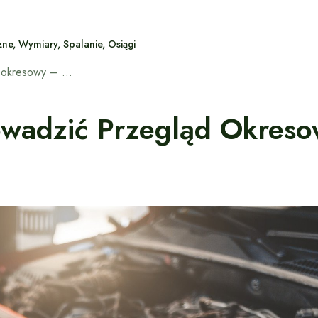
Techniczne, Wymiary, Spalanie, Osiągi
Jak prawidłowo przeprowadzić przegląd okresowy – lista kontrolna dla samochodu.
owadzić Przegląd Okresow