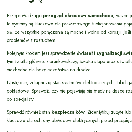
Przeprowadzając
przegląd okresowy samochodu
, ważne j
te systemy są kluczowe dla prawidłowego funkcjonowania poj
się, że wszystkie połączenia są mocne i wolne od korozji. Jeśl
problemów z rozruchem.
Kolejnym krokiem jest sprawdzenie
świateł i sygnalizacji świ
tym światła główne, kierunkowskazy, światła stopu oraz oświetl
niezbędna dla bezpieczeństwa na drodze.
Następnie, zdiagnozuj stan systemów elektronicznych, takich j
pokładowe. Sprawdź, czy nie pojawiają się błędy na desce rozd
do specjalisty.
Sprawdź również stan
bezpieczników
. Zidentyfikuj zużyte l
kluczowe dla ochrony obwodów elektrycznych przed przepięci