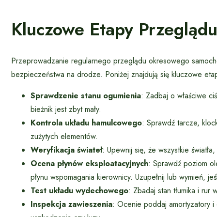
Kluczowe Etapy Przeglą
Przeprowadzanie regularnego przeglądu okresowego samochod
bezpieczeństwa na drodze. Poniżej znajdują się kluczowe etapy,
Sprawdzenie stanu ogumienia
: Zadbaj o właściwe ci
bieżnik jest zbyt mały.
Kontrola układu hamulcowego
: Sprawdź tarcze, klo
zużytych elementów.
Weryfikacja świateł
: Upewnij się, że wszystkie światła
Ocena płynów eksploatacyjnych
: Sprawdź poziom ole
płynu wspomagania kierownicy. Uzupełnij lub wymień, jeśl
Test układu wydechowego
: Zbadaj stan tłumika i ru
Inspekcja zawieszenia
: Ocenie poddaj amortyzatory 