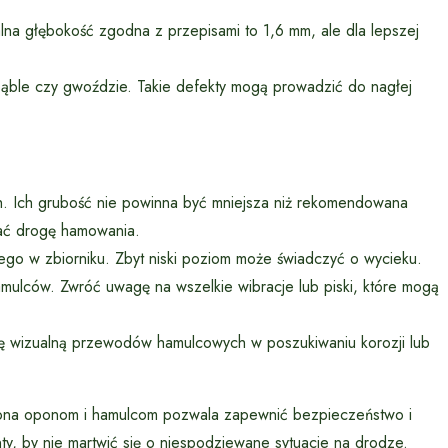
alna głębokość zgodna z przepisami to 1,6 mm, ale dla lepszej
 bąble czy gwoździe. Takie defekty mogą prowadzić do nagłej
 Ich grubość nie powinna być mniejsza niż rekomendowana
ać drogę hamowania.
go w zbiorniku. Zbyt niski poziom może świadczyć o wycieku.
ulców. Zwróć uwagę na wszelkie wibracje lub piski, które mogą
ę wizualną przewodów hamulcowych w poszukiwaniu korozji lub
na oponom i hamulcom pozwala zapewnić bezpieczeństwo i
ty, by nie martwić się o niespodziewane sytuacje na drodze.