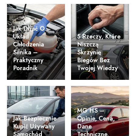
Jak Dbać O
Układ
5 Rzeczy, Które
Chłodzenia
Niszczą
Silnika –
Skrzynię
Praktyczny
Biegów Bez
Poradnik
Twojej Wiedzy
MG HS –
Jak Bezpiecznie
Opinie, Cena,
Kupić Używany
Dane
Samochód
Techniczne,