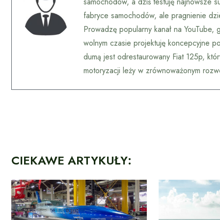
samochodów, a dziś testuję najnowsze s
fabryce samochodów, ale pragnienie dzie
Prowadzę popularny kanał na YouTube, g
wolnym czasie projektuję koncepcyjne poj
dumą jest odrestaurowany Fiat 125p, któ
motoryzacji leży w zrównoważonym rozwoj
CIEKAWE ARTYKUŁY: