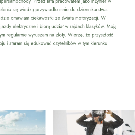
upersamochody. Przez lata pracowałem jako inżynier w
lenia się wiedzą przywiodło mnie do dziennikarstwa.
dzie omawiam ciekawostki ze świata motoryzacji. W
azdy elektryczne i biorę udział w rajdach klasyków. Moją
rym regularnie wyruszam na zloty. Wierzę, że przyszłość
u i staram się edukować czytelników w tym kierunku.