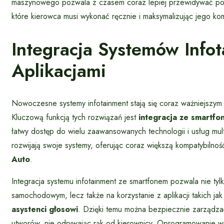
maszynowego pozwala z czasem coraz lepiej przewidywać potrz
które kierowca musi wykonać ręcznie i maksymalizując jego ko
Integracja Systemów Info
Aplikacjami
Nowoczesne systemy infotainment stają się coraz ważniejsz
Kluczową funkcją tych rozwiązań jest
integracja ze smartfon
łatwy dostęp do wielu zaawansowanych technologii i usług mu
rozwijają swoje systemy, oferując coraz większą kompatybilność
Auto
.
Integracja systemu infotainment ze smartfonem pozwala nie tyl
samochodowym, lecz także na korzystanie z aplikacji takich ja
asystenci głosowi
. Dzięki temu można bezpiecznie zarządza
utworów, nie odrywając rąk od kierownicy. Oprogramowanie 