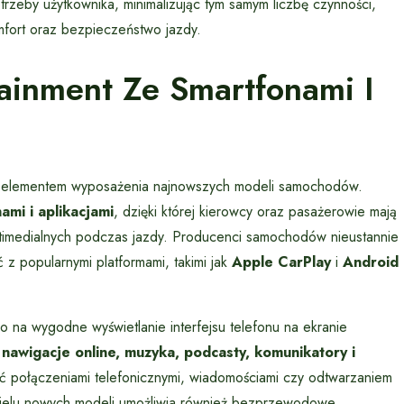
eby użytkownika, minimalizując tym samym liczbę czynności,
mfort oraz bezpieczeństwo jazdy.
tainment Ze Smartfonami I
ym elementem wyposażenia najnowszych modeli samochodów.
ami i aplikacjami
, dzięki której kierowcy oraz pasażerowie mają
ltimedialnych podczas jazdy. Producenci samochodów nieustannie
 z popularnymi platformami, takimi jak
Apple CarPlay
i
Android
ko na wygodne wyświetlanie interfejsu telefonu na ekranie
k
nawigacje online, muzyka, podcasty, komunikatory i
ć połączeniami telefonicznymi, wiadomościami czy odtwarzaniem
wielu nowych modeli umożliwia również bezprzewodowe