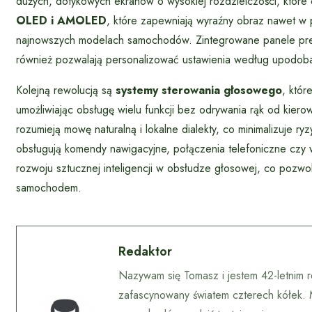
dużych, dotykowych ekranów o wysokiej rozdzielczości, które co
OLED i AMOLED
, które zapewniają wyraźny obraz nawet w 
najnowszych modelach samochodów. Zintegrowane panele preze
również pozwalają personalizować ustawienia według upodob
Kolejną rewolucją są
systemy sterowania głosowego
, któr
umożliwiając obsługę wielu funkcji bez odrywania rąk od kie
rozumieją mowę naturalną i lokalne dialekty, co minimalizuje r
obsługują komendy nawigacyjne, połączenia telefoniczne czy
rozwoju sztucznej inteligencji w obsłudze głosowej, co pozwoli
samochodem.
Redaktor
Nazywam się Tomasz i jestem 42-letnim 
zafascynowany światem czterech kółek. 