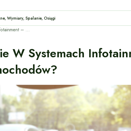
Techniczne, Wymiary, Spalanie, Osiągi
Innowacyjne technologie w systemach infotainment – co oferują najnowsze modele samochodów?
ie W Systemach Infotain
mochodów?