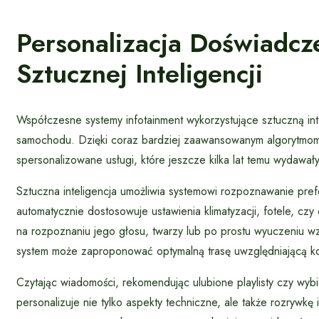
Personalizacja Doświadcz
Sztucznej Inteligencji
Współczesne systemy infotainment wykorzystujące sztuczną in
samochodu. Dzięki coraz bardziej zaawansowanym algorytmo
spersonalizowane usługi, które jeszcze kilka lat temu wydawały
Sztuczna inteligencja umożliwia systemowi rozpoznawanie prefe
automatycznie dostosowuje ustawienia klimatyzacji, fotele, c
na rozpoznaniu jego głosu, twarzy lub po prostu wyuczeniu wz
system może zaproponować optymalną trasę uwzględniającą kor
Czytając wiadomości, rekomendując ulubione playlisty czy wyb
personalizuje nie tylko aspekty techniczne, ale także rozrywk