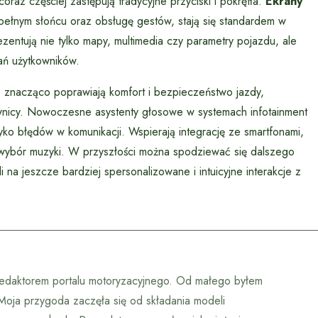
raz częściej zastępują tradycyjne przyciski i pokrętła.
Ekrany
pełnym słońcu oraz obsługę gestów, stają się standardem w
ntują nie tylko mapy, multimedia czy parametry pojazdu, ale
ań użytkowników.
e znacząco poprawiają komfort i bezpieczeństwo jazdy,
rownicy. Nowoczesne asystenty głosowe w systemach infotainment
yzyko błędów w komunikacji. Wspierają integrację ze smartfonami,
 wybór muzyki. W przyszłości można spodziewać się dalszego
 na jeszcze bardziej spersonalizowane i intuicyjne interakcje z
redaktorem portalu motoryzacyjnego. Od małego byłem
Moja przygoda zaczęła się od składania modeli