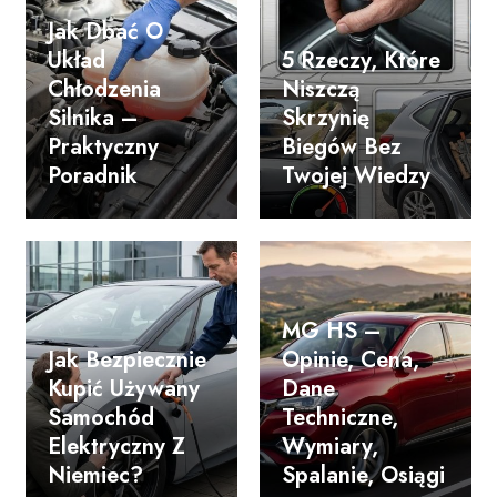
Jak Dbać O
Układ
5 Rzeczy, Które
Chłodzenia
Niszczą
Silnika –
Skrzynię
Praktyczny
Biegów Bez
Poradnik
Twojej Wiedzy
MG HS –
Jak Bezpiecznie
Opinie, Cena,
Kupić Używany
Dane
Samochód
Techniczne,
Elektryczny Z
Wymiary,
Niemiec?
Spalanie, Osiągi