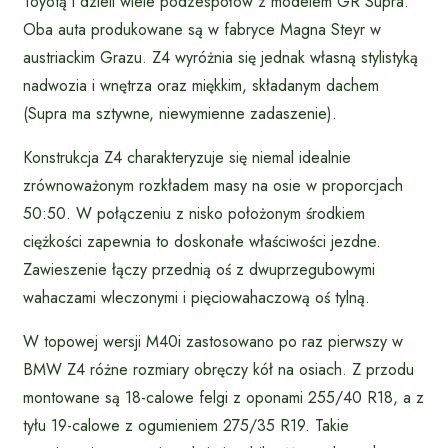
Toyotą i dzieli wiele podzespołów z modelem GR Supra.
Oba auta produkowane są w fabryce Magna Steyr w
austriackim Grazu. Z4 wyróżnia się jednak własną stylistyką
nadwozia i wnętrza oraz miękkim, składanym dachem
(Supra ma sztywne, niewymienne zadaszenie).
Konstrukcja Z4 charakteryzuje się niemal idealnie
zrównoważonym rozkładem masy na osie w proporcjach
50:50. W połączeniu z nisko położonym środkiem
ciężkości zapewnia to doskonałe właściwości jezdne.
Zawieszenie łączy przednią oś z dwuprzegubowymi
wahaczami wleczonymi i pięciowahaczową oś tylną.
W topowej wersji M40i zastosowano po raz pierwszy w
BMW Z4 różne rozmiary obręczy kół na osiach. Z przodu
montowane są 18-calowe felgi z oponami 255/40 R18, a z
tyłu 19-calowe z ogumieniem 275/35 R19. Takie