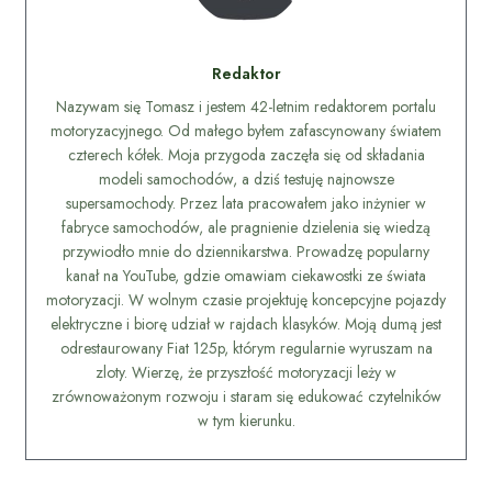
Redaktor
Nazywam się Tomasz i jestem 42-letnim redaktorem portalu
motoryzacyjnego. Od małego byłem zafascynowany światem
czterech kółek. Moja przygoda zaczęła się od składania
modeli samochodów, a dziś testuję najnowsze
supersamochody. Przez lata pracowałem jako inżynier w
fabryce samochodów, ale pragnienie dzielenia się wiedzą
przywiodło mnie do dziennikarstwa. Prowadzę popularny
kanał na YouTube, gdzie omawiam ciekawostki ze świata
motoryzacji. W wolnym czasie projektuję koncepcyjne pojazdy
elektryczne i biorę udział w rajdach klasyków. Moją dumą jest
odrestaurowany Fiat 125p, którym regularnie wyruszam na
zloty. Wierzę, że przyszłość motoryzacji leży w
zrównoważonym rozwoju i staram się edukować czytelników
w tym kierunku.